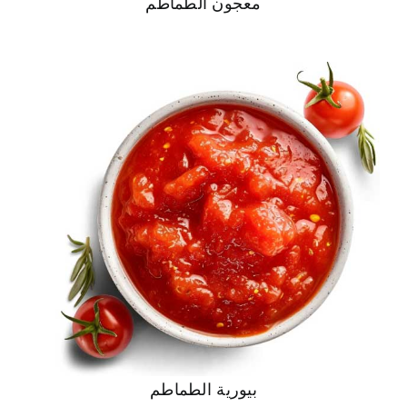
معجون الطماطم
بيورية الطماطم