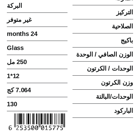
البركة
التركيز
غير متوفر
الصلاحية
24 months
باكيج
Glass
الوزن الصافي / الوحدة
250 مل
الوحدات / الكرتون
12*1
وزن الكرتون
7.064 كج
الوحدات/البالتة
130
الباركود