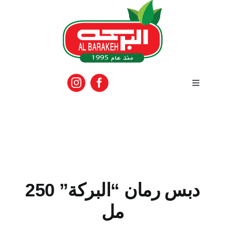
Ski
t
conten
Toggle
Navigation
الرئيسية
المنتجات
الماركات
دبس رمان “البركة” 250
مل
فعاليات